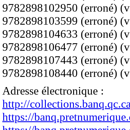
9782898102950
(erroné) (
9782898103599
(erroné) (
9782898104633
(erroné) (
9782898106477
(erroné) (
9782898107443
(erroné) (
9782898108440
(erroné) (v
Adresse électronique :
http://collections.banq.qc.
https://banq.pretnumerique
https://banq.pretnumerique