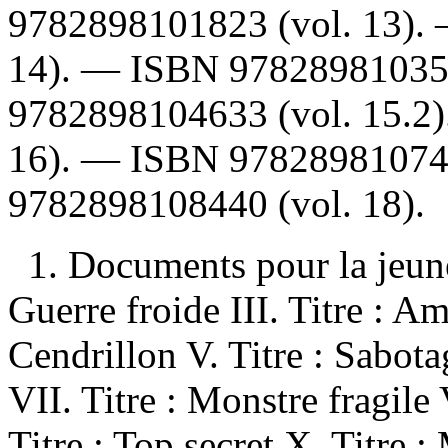
9782898101823
(vol. 13).
14). —
ISBN
9782898103
9782898104633
(vol. 15.2
16). —
ISBN
9782898107
9782898108440
(vol. 18).
1. Documents pour la jeunes
Guerre froide III. Titre : Am
Cendrillon V. Titre : Sabot
VII. Titre : Monstre fragile 
Titre : Top secret X. Titre 