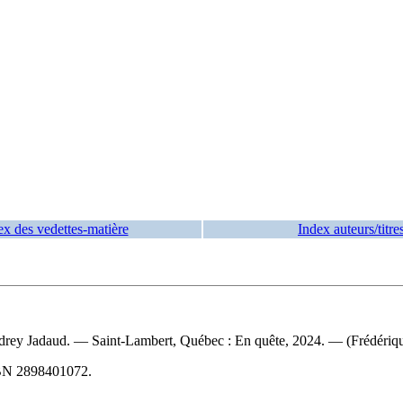
ex des vedettes-matière
Index auteurs/titre
 Audrey Jadaud. — Saint-Lambert, Québec : En quête, 2024. — (Frédériqu
BN
2898401072
.