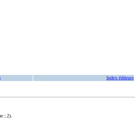
s
Index éditeurs
e ; 2).