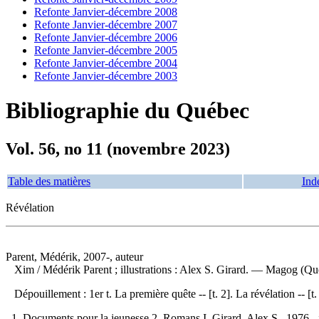
Refonte Janvier-décembre 2008
Refonte Janvier-décembre 2007
Refonte Janvier-décembre 2006
Refonte Janvier-décembre 2005
Refonte Janvier-décembre 2004
Refonte Janvier-décembre 2003
Bibliographie du Québec
Vol. 56, no 11 (novembre 2023)
Table des matières
Ind
Révélation
Parent, Médérik, 2007-, auteur
Xim
/ Médérik Parent ; illustrations : Alex S. Girard. — Magog (Qu
Dépouillement :
1er t. La première quête -- [t. 2]. La révélation -- [
1. Documents pour la jeunesse 2. Romans I. Girard, Alex S., 1976-, illus