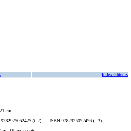
s
Index éditeurs
 21 cm.
N
9782925052425
(t. 2). —
ISBN
9782925052456
(t. 3).
itre : Ultime espoir.