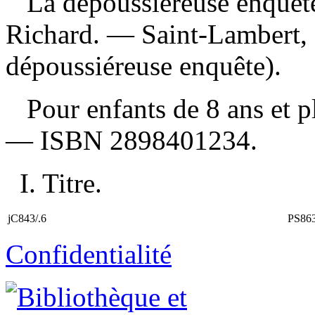
La dépoussiéreuse enquêt
Richard. — Saint-Lambert,
dépoussiéreuse enquête).
Pour enfants de 8 ans et 
—
ISBN
2898401234
.
I. Titre.
jC843/.6
PS86
Confidentialité