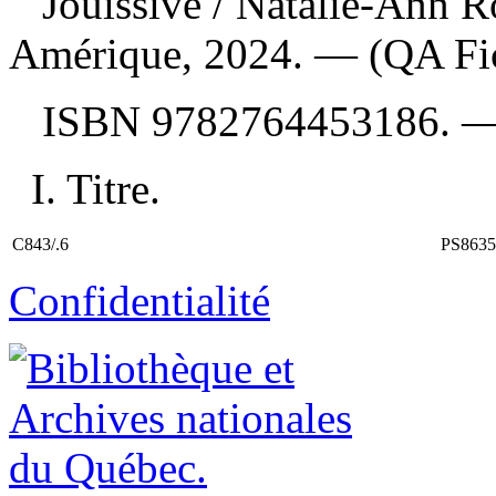
Jouissive
/ Natalie-Ann 
Amérique, 2024. — (QA Fic
ISBN
9782764453186
. 
I. Titre.
C843/.6
PS8635
Confidentialité