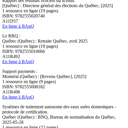
Rapport des résultats officiels du scrutin.
[Québec] : Directeur général des élections du Québec, [2025]
1 ressource en ligne (19 pages)
ISBN: 9782555020740
A11D57
En ligne à BAnQ
Le RRQ :
Québec (Québec) : Retraite Québec, avril 2025
1 ressource en ligne (19 pages)
ISBN: 9782555010666
A11R492
En ligne à BAnQ
Support payments :
Montréal (Québec) : [Revenu Québec], [2025]
1 ressource en ligne (9 pages)
ISBN: 9782555008182
A11R498
En ligne à BAnQ
Systèmes de traitement autonome des eaux usées domestiques -
protocole de certification.
Québec (Québec) : BNQ, Bureau de normalisation du Québec,
2025-05-28
1 ressource en ligne (22 pages)