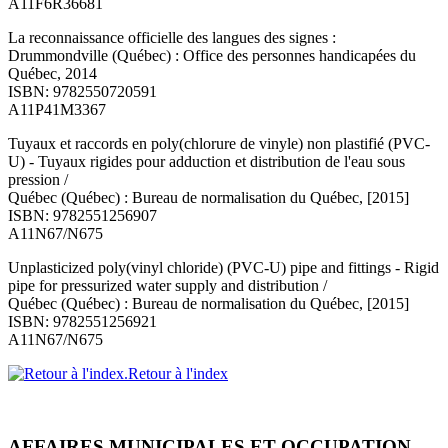
A11F6R36681
La reconnaissance officielle des langues des signes :
Drummondville (Québec) : Office des personnes handicapées du
Québec, 2014
ISBN: 9782550720591
A11P41M3367
Tuyaux et raccords en poly(chlorure de vinyle) non plastifié (PVC-
U) - Tuyaux rigides pour adduction et distribution de l'eau sous
pression /
Québec (Québec) : Bureau de normalisation du Québec, [2015]
ISBN: 9782551256907
A11N67/N675
Unplasticized poly(vinyl chloride) (PVC-U) pipe and fittings - Rigid
pipe for pressurized water supply and distribution /
Québec (Québec) : Bureau de normalisation du Québec, [2015]
ISBN: 9782551256921
A11N67/N675
Retour à l'index
AFFAIRES MUNICIPALES ET OCCUPATION