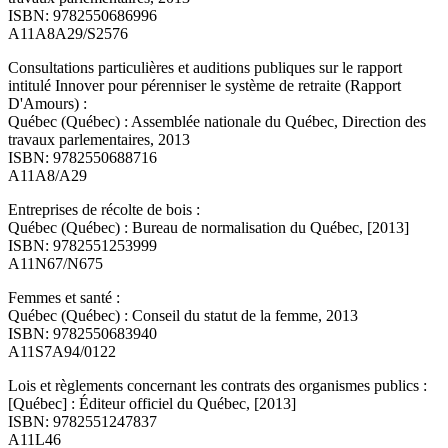
ISBN: 9782550686996
A11A8A29/S2576
Consultations particulières et auditions publiques sur le rapport
intitulé Innover pour pérenniser le système de retraite (Rapport
D'Amours) :
Québec (Québec) : Assemblée nationale du Québec, Direction des
travaux parlementaires, 2013
ISBN: 9782550688716
A11A8/A29
Entreprises de récolte de bois :
Québec (Québec) : Bureau de normalisation du Québec, [2013]
ISBN: 9782551253999
A11N67/N675
Femmes et santé :
Québec (Québec) : Conseil du statut de la femme, 2013
ISBN: 9782550683940
A11S7A94/0122
Lois et règlements concernant les contrats des organismes publics :
[Québec] : Éditeur officiel du Québec, [2013]
ISBN: 9782551247837
A11L46