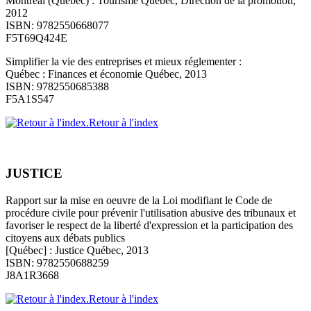
Montréal (Québec) : Tourisme Québec, Direction de la promotion,
2012
ISBN: 9782550668077
F5T69Q424E
Simplifier la vie des entreprises et mieux réglementer :
Québec : Finances et économie Québec, 2013
ISBN: 9782550685388
F5A1S547
Retour à l'index
JUSTICE
Rapport sur la mise en oeuvre de la Loi modifiant le Code de
procédure civile pour prévenir l'utilisation abusive des tribunaux et
favoriser le respect de la liberté d'expression et la participation des
citoyens aux débats publics
[Québec] : Justice Québec, 2013
ISBN: 9782550688259
J8A1R3668
Retour à l'index