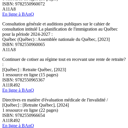
ISBN: 9782550960072
A11A8
En ligne à BAnQ
Consultation générale et auditions publiques sur le cahier de
consultation intitulé La planification de l'immigration au Québec
pour la période 2024-2027 :
Québec (Québec) : Assemblée nationale du Québec, [2023]
ISBN: 9782550960065
A11A8
Continuer de cotiser au régime tout en recevant une rente de retraite?
:
[Québec] : Retraite Québec, [2023]
1 ressource en ligne (15 pages)
ISBN: 9782550965367
A11R492
En ligne à BAnQ
Directives en matière d'évaluation médicale de l'invalidité /
[Québec] : [Retraite Québec], [2024]
1 ressource en ligne (22 pages)
ISBN: 9782550966654
A11R492
En ligne à BAnQ