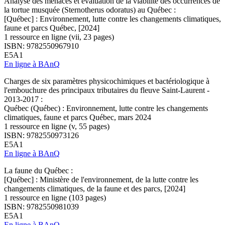
Analyse des menaces et évaluation de la viabilité des occurrences de
la tortue musquée (Sternotherus odoratus) au Québec :
[Québec] : Environnement, lutte contre les changements climatiques,
faune et parcs Québec, [2024]
1 ressource en ligne (vii, 23 pages)
ISBN: 9782550967910
E5A1
En ligne à BAnQ
Charges de six paramètres physicochimiques et bactériologique à
l'embouchure des principaux tributaires du fleuve Saint-Laurent -
2013-2017 :
Québec (Québec) : Environnement, lutte contre les changements
climatiques, faune et parcs Québec, mars 2024
1 ressource en ligne (v, 55 pages)
ISBN: 9782550973126
E5A1
En ligne à BAnQ
La faune du Québec :
[Québec] : Ministère de l'environnement, de la lutte contre les
changements climatiques, de la faune et des parcs, [2024]
1 ressource en ligne (103 pages)
ISBN: 9782550981039
E5A1
En ligne à BAnQ