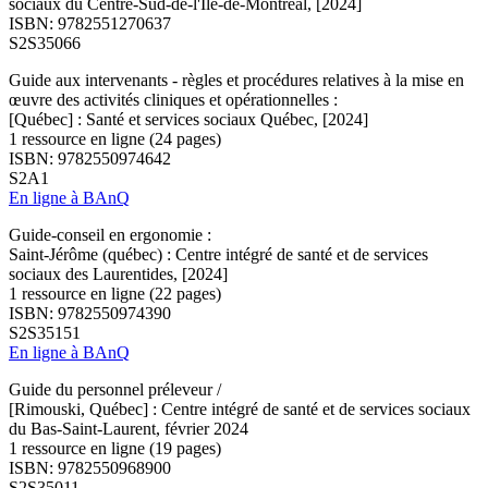
sociaux du Centre-Sud-de-l'Île-de-Montréal, [2024]
ISBN: 9782551270637
S2S35066
Guide aux intervenants - règles et procédures relatives à la mise en
œuvre des activités cliniques et opérationnelles :
[Québec] : Santé et services sociaux Québec, [2024]
1 ressource en ligne (24 pages)
ISBN: 9782550974642
S2A1
En ligne à BAnQ
Guide-conseil en ergonomie :
Saint-Jérôme (québec) : Centre intégré de santé et de services
sociaux des Laurentides, [2024]
1 ressource en ligne (22 pages)
ISBN: 9782550974390
S2S35151
En ligne à BAnQ
Guide du personnel préleveur /
[Rimouski, Québec] : Centre intégré de santé et de services sociaux
du Bas-Saint-Laurent, février 2024
1 ressource en ligne (19 pages)
ISBN: 9782550968900
S2S35011