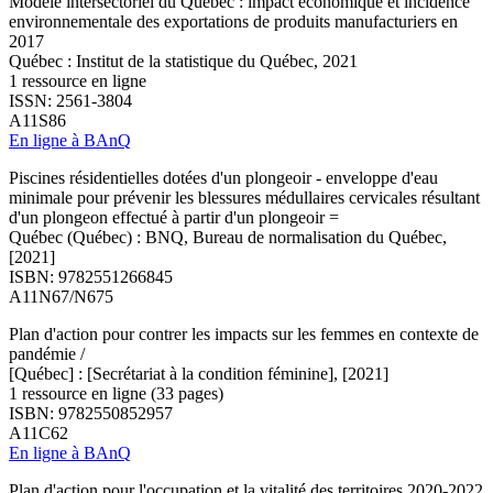
Modèle intersectoriel du Québec : impact économique et incidence
environnementale des exportations de produits manufacturiers en
2017
Québec : Institut de la statistique du Québec, 2021
1 ressource en ligne
ISSN: 2561-3804
A11S86
En ligne à BAnQ
Piscines résidentielles dotées d'un plongeoir - enveloppe d'eau
minimale pour prévenir les blessures médullaires cervicales résultant
d'un plongeon effectué à partir d'un plongeoir =
Québec (Québec) : BNQ, Bureau de normalisation du Québec,
[2021]
ISBN: 9782551266845
A11N67/N675
Plan d'action pour contrer les impacts sur les femmes en contexte de
pandémie /
[Québec] : [Secrétariat à la condition féminine], [2021]
1 ressource en ligne (33 pages)
ISBN: 9782550852957
A11C62
En ligne à BAnQ
Plan d'action pour l'occupation et la vitalité des territoires 2020-2022