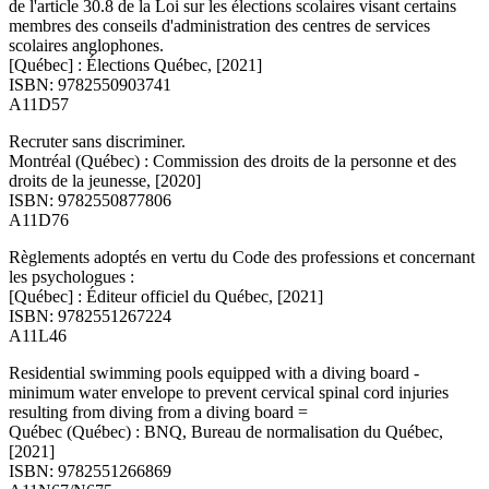
de l'article 30.8 de la Loi sur les élections scolaires visant certains
membres des conseils d'administration des centres de services
scolaires anglophones.
[Québec] : Élections Québec, [2021]
ISBN: 9782550903741
A11D57
Recruter sans discriminer.
Montréal (Québec) : Commission des droits de la personne et des
droits de la jeunesse, [2020]
ISBN: 9782550877806
A11D76
Règlements adoptés en vertu du Code des professions et concernant
les psychologues :
[Québec] : Éditeur officiel du Québec, [2021]
ISBN: 9782551267224
A11L46
Residential swimming pools equipped with a diving board -
minimum water envelope to prevent cervical spinal cord injuries
resulting from diving from a diving board =
Québec (Québec) : BNQ, Bureau de normalisation du Québec,
[2021]
ISBN: 9782551266869