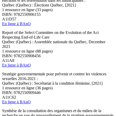
élections et les référendums dans les municipalités :
Québec (Québec) : Élections Québec, [2021]
1 ressource en ligne (33 pages)
ISBN: 9782550906155
A11D57
En ligne à BAnQ
Report of the Select Committee on the Evolution of the Act
Respecting End-of-Life Care
Québec (Québec) : Assemblée nationale du Québec, December
2021
1 ressource en ligne (88 pages)
ISBN: 9782550908456
A11A8
En ligne à BAnQ
Stratégie gouvernementale pour prévenir et contrer les violences
sexuelles 2016-2021 :
Québec (Québec) : Secrétariat à la condition féminine, [2021]
1 ressource en ligne (36 pages)
ISBN: 9782550909446
A11C62
En ligne à BAnQ
Synthèse de la consultation des organismes et du milieu de la
recherche en vue du renouvellement de la stratégie gouvernementale