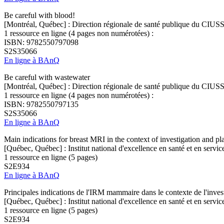
Be careful with blood!
[Montréal, Québec] : Direction régionale de santé publique du CIUSS
1 ressource en ligne (4 pages non numérotées) :
ISBN: 9782550797098
S2S35066
En ligne à BAnQ
Be careful with wastewater
[Montréal, Québec] : Direction régionale de santé publique du CIUSS
1 ressource en ligne (4 pages non numérotées) :
ISBN: 9782550797135
S2S35066
En ligne à BAnQ
Main indications for breast MRI in the context of investigation and pl
[Québec, Québec] : Institut national d'excellence en santé et en serv
1 ressource en ligne (5 pages)
S2E934
En ligne à BAnQ
Principales indications de l'IRM mammaire dans le contexte de l'investi
[Québec, Québec] : Institut national d'excellence en santé et en serv
1 ressource en ligne (5 pages)
S2E934