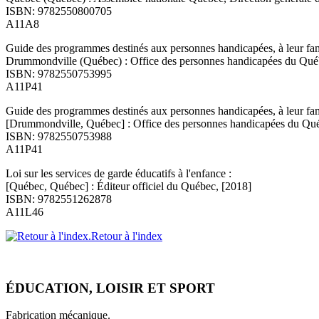
ISBN: 9782550800705
A11A8
Guide des programmes destinés aux personnes handicapées, à leur famil
Drummondville (Québec) : Office des personnes handicapées du Qué
ISBN: 9782550753995
A11P41
Guide des programmes destinés aux personnes handicapées, à leur famil
[Drummondville, Québec] : Office des personnes handicapées du Qu
ISBN: 9782550753988
A11P41
Loi sur les services de garde éducatifs à l'enfance :
[Québec, Québec] : Éditeur officiel du Québec, [2018]
ISBN: 9782551262878
A11L46
Retour à l'index
ÉDUCATION, LOISIR ET SPORT
Fabrication mécanique.