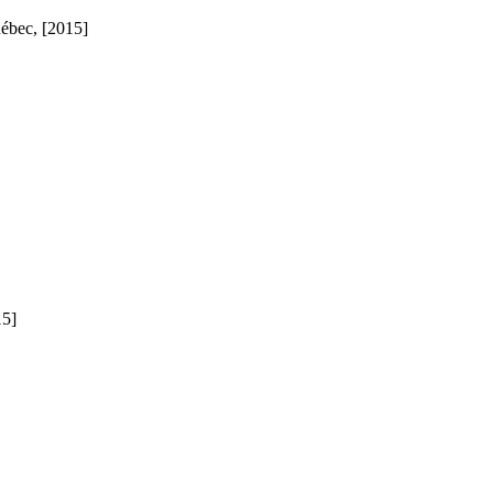
uébec, [2015]
15]