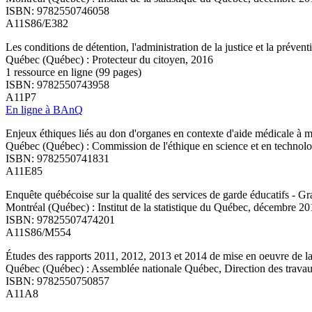
ISBN: 9782550746058
A11S86/E382
Les conditions de détention, l'administration de la justice et la préven
Québec (Québec) : Protecteur du citoyen, 2016
1 ressource en ligne (99 pages)
ISBN: 9782550743958
A11P7
En ligne à BAnQ
Enjeux éthiques liés au don d'organes en contexte d'aide médicale à m
Québec (Québec) : Commission de l'éthique en science et en technolo
ISBN: 9782550741831
A11E85
Enquête québécoise sur la qualité des services de garde éducatifs - Gr
Montréal (Québec) : Institut de la statistique du Québec, décembre 2
ISBN: 97825507474201
A11S86/M554
Études des rapports 2011, 2012, 2013 et 2014 de mise en oeuvre de la 
Québec (Québec) : Assemblée nationale Québec, Direction des travaux
ISBN: 9782550750857
A11A8