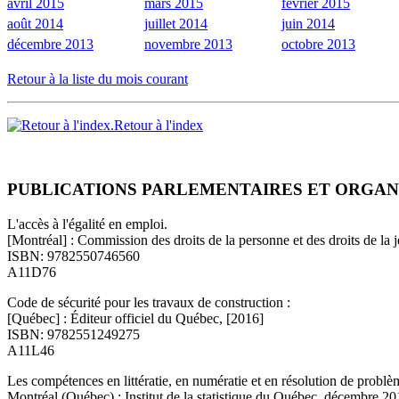
avril 2015
mars 2015
février 2015
août 2014
juillet 2014
juin 2014
décembre 2013
novembre 2013
octobre 2013
Retour à la liste du mois courant
Retour à l'index
PUBLICATIONS PARLEMENTAIRES ET ORGAN
L'accès à l'égalité en emploi.
[Montréal] : Commission des droits de la personne et des droits de la
ISBN: 9782550746560
A11D76
Code de sécurité pour les travaux de construction :
[Québec] : Éditeur officiel du Québec, [2016]
ISBN: 9782551249275
A11L46
Les compétences en littératie, en numératie et en résolution de problè
Montréal (Québec) : Institut de la statistique du Québec, décembre 2