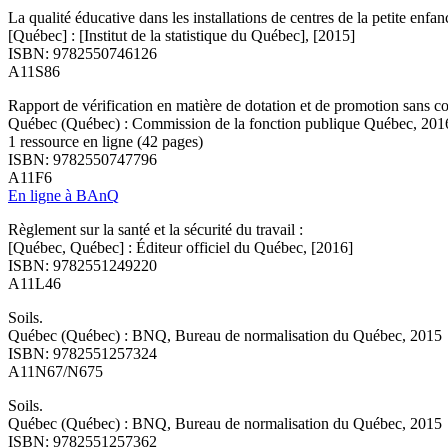
La qualité éducative dans les installations de centres de la petite enfan
[Québec] : [Institut de la statistique du Québec], [2015]
ISBN: 9782550746126
A11S86
Rapport de vérification en matière de dotation et de promotion sans c
Québec (Québec) : Commission de la fonction publique Québec, 201
1 ressource en ligne (42 pages)
ISBN: 9782550747796
A11F6
En ligne à BAnQ
Règlement sur la santé et la sécurité du travail :
[Québec, Québec] : Éditeur officiel du Québec, [2016]
ISBN: 9782551249220
A11L46
Soils.
Québec (Québec) : BNQ, Bureau de normalisation du Québec, 2015
ISBN: 9782551257324
A11N67/N675
Soils.
Québec (Québec) : BNQ, Bureau de normalisation du Québec, 2015
ISBN: 9782551257362