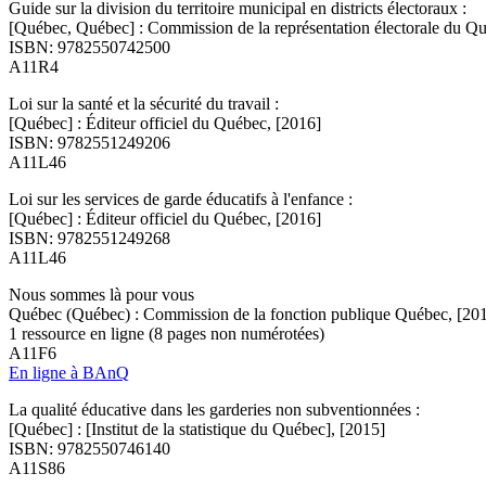
Guide sur la division du territoire municipal en districts électoraux :
[Québec, Québec] : Commission de la représentation électorale du Q
ISBN: 9782550742500
A11R4
Loi sur la santé et la sécurité du travail :
[Québec] : Éditeur officiel du Québec, [2016]
ISBN: 9782551249206
A11L46
Loi sur les services de garde éducatifs à l'enfance :
[Québec] : Éditeur officiel du Québec, [2016]
ISBN: 9782551249268
A11L46
Nous sommes là pour vous
Québec (Québec) : Commission de la fonction publique Québec, [20
1 ressource en ligne (8 pages non numérotées)
A11F6
En ligne à BAnQ
La qualité éducative dans les garderies non subventionnées :
[Québec] : [Institut de la statistique du Québec], [2015]
ISBN: 9782550746140
A11S86