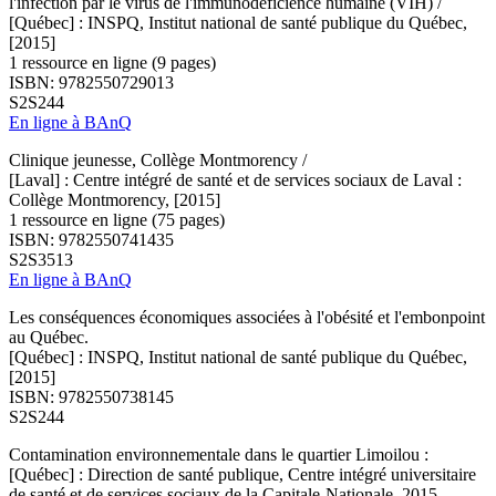
l'infection par le virus de l'immunodéficience humaine (VIH) /
[Québec] : INSPQ, Institut national de santé publique du Québec,
[2015]
1 ressource en ligne (9 pages)
ISBN: 9782550729013
S2S244
En ligne à BAnQ
Clinique jeunesse, Collège Montmorency /
[Laval] : Centre intégré de santé et de services sociaux de Laval :
Collège Montmorency, [2015]
1 ressource en ligne (75 pages)
ISBN: 9782550741435
S2S3513
En ligne à BAnQ
Les conséquences économiques associées à l'obésité et l'embonpoint
au Québec.
[Québec] : INSPQ, Institut national de santé publique du Québec,
[2015]
ISBN: 9782550738145
S2S244
Contamination environnementale dans le quartier Limoilou :
[Québec] : Direction de santé publique, Centre intégré universitaire
de santé et de services sociaux de la Capitale-Nationale, 2015