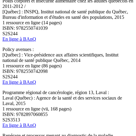
Poids corporel et insécurité alimentaire chez les adultes québécois en
2011-2012 /
[Québec] : INSPQ, Institut national de santé publique du Québec,
Bureau d'information et d'études en santé des populations, 2015
1 ressource en ligne (14 pages)
ISBN: 9782550741039
S2S244
En ligne à BAnQ
Policy avenues :
[Québec] : Vice-présidence aux affaires scientifiques, Institut
national de santé publique Québec, 2014
1 ressource en ligne (86 pages)
ISBN: 9782550742098
S2S244
En ligne à BAnQ
Programme régional de cancérologie, région 13, Laval :
Laval (Québec) : Agence de la santé et des services sociaux de
Laval, 2015
1 ressource en ligne (vii, 168 pages)
ISBN: 9782897060855
S2S3513
En ligne à BAnQ
Repérage et processus menant au diagnostic de la maladie