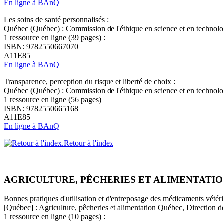
En ligne à BAnQ
Les soins de santé personnalisés :
Québec (Québec) : Commission de l'éthique en science et en technolo
1 ressource en ligne (39 pages) :
ISBN: 9782550667070
A11E85
En ligne à BAnQ
Transparence, perception du risque et liberté de choix :
Québec (Québec) : Commission de l'éthique en science et en technolo
1 ressource en ligne (56 pages)
ISBN: 9782550665168
A11E85
En ligne à BAnQ
Retour à l'index
AGRICULTURE, PÊCHERIES ET ALIMENTATI
Bonnes pratiques d'utilisation et d'entreposage des médicaments vétérin
[Québec] : Agriculture, pêcheries et alimentation Québec, Direction
1 ressource en ligne (10 pages) :