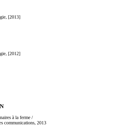
gie, [2013]
gie, [2012]
ON
aires à la ferme /
 des communications, 2013