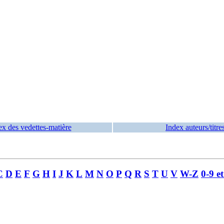
ex des vedettes-matière
Index auteurs/titre
C
D
E
F
G
H
I
J
K
L
M
N
O
P
Q
R
S
T
U
V
W-Z
0-9 e