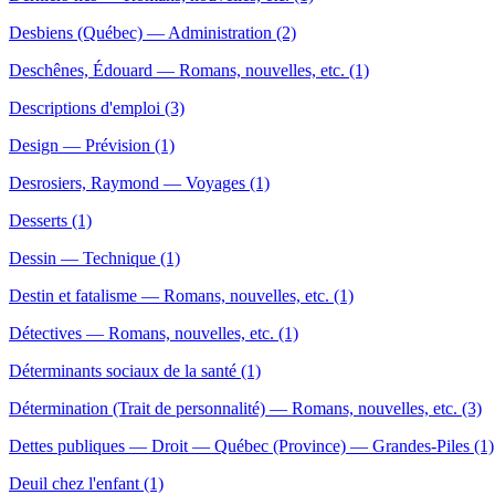
Desbiens (Québec) — Administration (2)
Deschênes, Édouard — Romans, nouvelles, etc. (1)
Descriptions d'emploi (3)
Design — Prévision (1)
Desrosiers, Raymond — Voyages (1)
Desserts (1)
Dessin — Technique (1)
Destin et fatalisme — Romans, nouvelles, etc. (1)
Détectives — Romans, nouvelles, etc. (1)
Déterminants sociaux de la santé (1)
Détermination (Trait de personnalité) — Romans, nouvelles, etc. (3)
Dettes publiques — Droit — Québec (Province) — Grandes-Piles (1)
Deuil chez l'enfant (1)