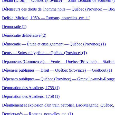
Défaut (Droit) — Québec (Province) — Saint-Léonard-de-Portneuf (
Défenseurs des droits de l'homme noirs — Québec (Province) — Biog
Delisle, Michael, 1959- — Romans, nouvelles, etc. (1)
Démocratie (1)
Démocratie délibérative (2)
Démocratie — Étude et enseignement — Québec (Province) (1)
Dents — Soins et hygiène — Québec (Province) (1)
Dépanneurs (Commerces) — Vente — Québec (Province) — Statistiq
Dépenses publiques — Droit — Québec (Province) — Godbout (1)
Dépenses publiques — Québec (Province) — Grenville-sur-la-Rouge
Déportation des Acadiens, 1755 (1)
Déportation des Acadiens, 1758 (1)
Déraillement et explosion d'un train pétrolier, Lac-Mégantic, Québec
Derniers-nés — Romans, nouvelles, etc. (1)