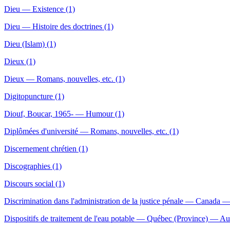
Dieu — Existence (1)
Dieu — Histoire des doctrines (1)
Dieu (Islam) (1)
Dieux (1)
Dieux — Romans, nouvelles, etc. (1)
Digitopuncture (1)
Diouf, Boucar, 1965- — Humour (1)
Diplômées d'université — Romans, nouvelles, etc. (1)
Discernement chrétien (1)
Discographies (1)
Discours social (1)
Discrimination dans l'administration de la justice pénale — Canada 
Dispositifs de traitement de l'eau potable — Québec (Province) — Aud