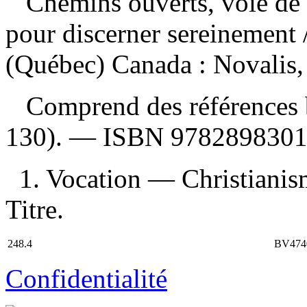
Chemins ouverts, voie de
pour discerner sereinement
(Québec) Canada : Novalis,
Comprend des références b
130). —
ISBN
978289830
1. Vocation — Christianis
Titre.
248.4
BV474
Confidentialité