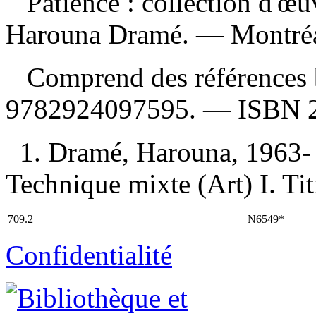
Patience : collection d'œ
Harouna Dramé. — Montréal
Comprend des références 
9782924097595
. —
ISBN
1. Dramé, Harouna, 1963- 
Technique mixte (Art) I. Tit
709.2
N6549*
Confidentialité