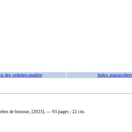
ex des vedettes-matière
Index auteurs/titre
oètes de brousse, [2023]. — 93 pages ; 22 cm.