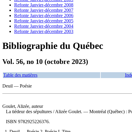
Refonte Janvier-décembre 2008
Refonte Janvier-décembre 2007
Refonte Janvier-décembre 2006
Refonte Janvier-décembre 2005
Refonte Janvier-décembre 2004
Refonte Janvier-décembre 2003
Bibliographie du Québec
Vol. 56, no 10 (octobre 2023)
Table des matières
Ind
Deuil — Poésie
Goulet, Alizée, auteur
La tiédeur des sépultures
/ Alizée Goulet. — Montréal (Québec) : P
ISBN
9782925226376
.
1. Deuil — Poésie 2. Poésie I. Titre.