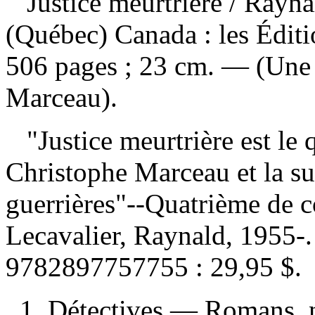
Justice meurtrière
/ Rayna
(Québec) Canada : les Édit
506 pages ; 23 cm. — (Une 
Marceau).
"Justice meurtrière est le 
Christophe Marceau et la su
guerrières"--Quatrième de 
Lecavalier, Raynald, 1955-.
9782897757755 :
29,95 $
.
1. Détectives — Romans, n