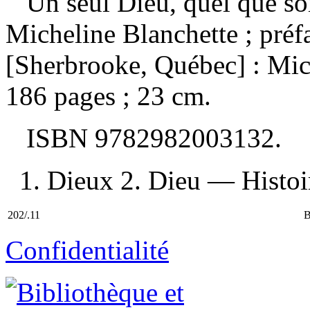
Un seul Dieu, quel que so
Micheline Blanchette ; pré
[Sherbrooke, Québec] : Mic
186 pages ; 23 cm.
ISBN
9782982003132
.
1. Dieux 2. Dieu — Histoire
202/.11
B
Confidentialité