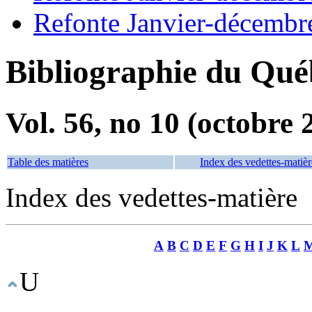
Refonte Janvier-décembr
Bibliographie du Qué
Vol. 56, no 10 (octobre 
Table des matières
Index des vedettes-matièr
Index des vedettes-matière
A
B
C
D
E
F
G
H
I
J
K
L
U