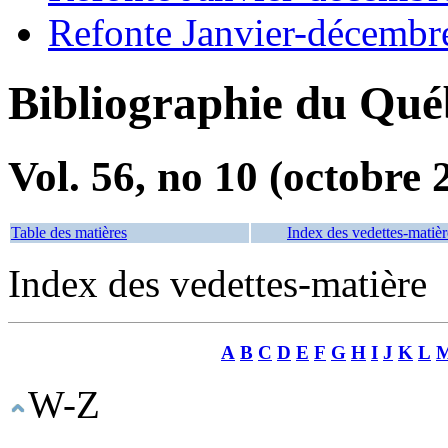
Refonte Janvier-décembr
Bibliographie du Qué
Vol. 56, no 10 (octobre 
Table des matières
Index des vedettes-matièr
Index des vedettes-matière
A
B
C
D
E
F
G
H
I
J
K
L
W-Z