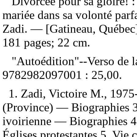
Divorcée pour sa gloire! :
mariée dans sa volonté parfa
Zadi. — [Gatineau, Québec]
181 pages; 22 cm.
"Autoédition"--Verso de l
9782982097001 :
25,00
.
1. Zadi, Victoire M., 197
(Province) — Biographies 3
ivoirienne — Biographies 
Églises protestantes 5. Vie