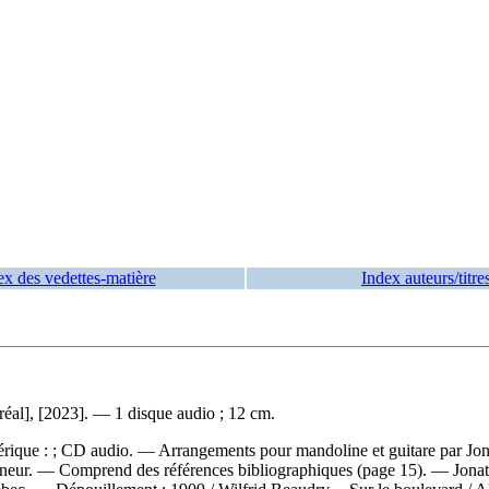
ex des vedettes-matière
Index auteurs/titre
éal], [2023]. — 1 disque audio ; 12 cm.
mérique : ; CD audio. — Arrangements pour mandoline et guitare par Jo
nteneur. — Comprend des références bibliographiques (page 15). — Jona