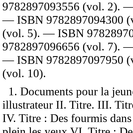
9782897093556
(vol. 2). 
—
ISBN
9782897094300
(
(vol. 5). —
ISBN
9782897
9782897096656
(vol. 7). 
—
ISBN
9782897097950
(
(vol. 10).
1. Documents pour la jeun
illustrateur II. Titre. III. T
IV. Titre : Des fourmis dans
plein les yeux VI. Titre : De