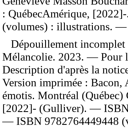
Geneviève Masson Bouchar
: QuébecAmérique, [2022]-.
(volumes) : illustrations. —
Dépouillement incomplet
Mélancolie. 2023. — Pour l
Description d'après la noti
Version imprimée :
Bacon, 
émotis. Montréal (Québec)
[2022]- (Gulliver). —
ISB
—
ISBN
9782764449448
(