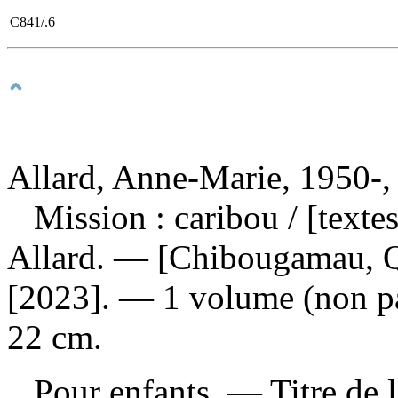
C841/.6
Allard, Anne-Marie, 1950-, a
Mission : caribou
/ [texte
Allard. — [Chibougamau, Q
[2023]. — 1 volume (non pag
22 cm.
Pour enfants. — Titre de 