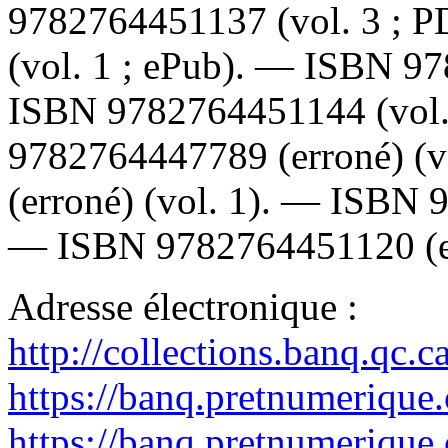
9782764451137
(vol. 3 ; 
(vol. 1 ; ePub). —
ISBN
97
ISBN
9782764451144
(vol
9782764447789
(erroné) (
(erroné) (vol. 1). —
ISBN
—
ISBN
9782764451120
(e
Adresse électronique :
http://collections.banq.qc.
https://banq.pretnumerique
https://banq.pretnumerique