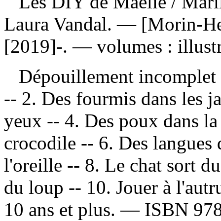
Les DIY de Maélie
/ Mari
Laura Vandal. — [Morin-He
[2019]-. — volumes : illust
Dépouillement incomplet
-- 2. Des fourmis dans les j
yeux -- 4. Des poux dans la 
crocodile -- 6. Des langues 
l'oreille -- 8. Le chat sort 
du loup -- 10. Jouer à l'aut
10 ans et plus. —
ISBN
97