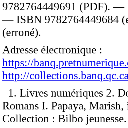
9782764449691
(PDF). —
—
ISBN
9782764449684
(
(erroné).
Adresse électronique :
https://banq.pretnumerique
http://collections.banq.qc.
1. Livres numériques 2. D
Romans I. Papaya, Marish, ill
Collection : Bilbo jeunesse.