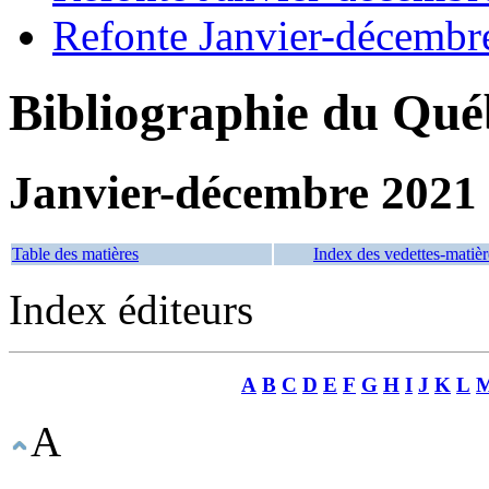
Refonte Janvier-décembr
Bibliographie du Qué
Janvier-décembre 2021
Table des matières
Index des vedettes-matièr
Index éditeurs
A
B
C
D
E
F
G
H
I
J
K
L
A