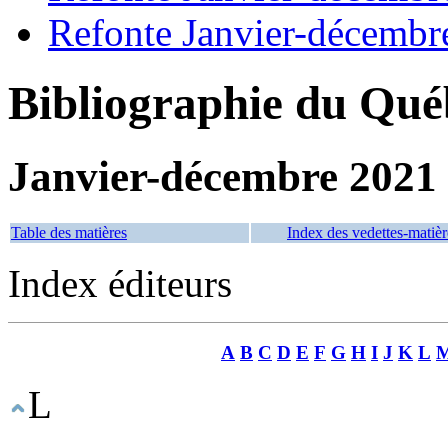
Refonte Janvier-décembr
Bibliographie du Qué
Janvier-décembre 2021
Table des matières
Index des vedettes-matièr
Index éditeurs
A
B
C
D
E
F
G
H
I
J
K
L
L