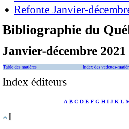
Refonte Janvier-décembr
Bibliographie du Qué
Janvier-décembre 2021
Table des matières
Index des vedettes-matièr
Index éditeurs
A
B
C
D
E
F
G
H
I
J
K
L
I