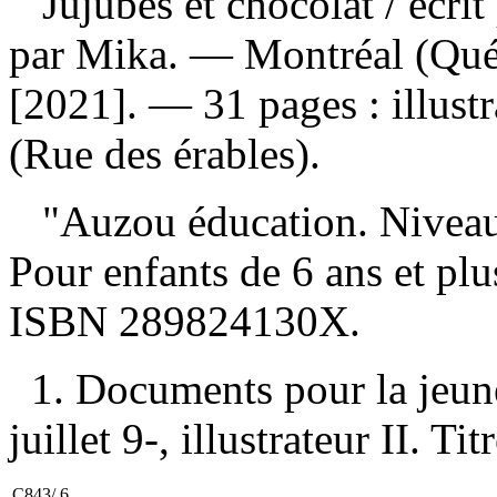
Jujubes et chocolat
/ écri
par Mika. — Montréal (Qué
[2021]. — 31 pages : illust
(Rue des érables).
"Auzou éducation. Niveau 
Pour enfants de 6 ans et pl
ISBN
289824130X
.
1. Documents pour la jeun
juillet 9-, illustrateur II. Titr
C843/.6