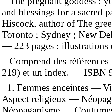
The pregnant goddess : you
and blessings for a sacred
Hiscock, author of The gre
Toronto ; Sydney ; New De
— 223 pages : illustrations 
Comprend des références b
219) et un index. —
ISBN
1. Femmes enceintes — Vie
Aspect religieux — Néopag
Néopaganisme — Coutumes et