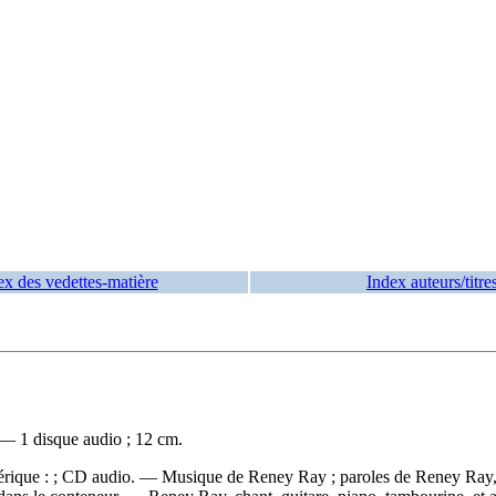
ex des vedettes-matière
Index auteurs/titre
 — 1 disque audio ; 12 cm.
érique : ; CD audio. — Musique de Reney Ray ; paroles de Reney Ray, en