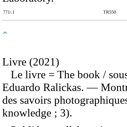
771/.1
TR550
Livre (2021)
Le livre
= The book / sous
Eduardo Ralickas. — Montré
des savoirs photographiques
knowledge ; 3).