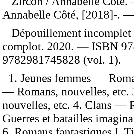
Zircon
/ Annabelle Côté.
Annabelle Côté, [2018]-. —
Dépouillement incomplet
complot. 2020. —
ISBN
97
9782981745828
(vol. 1).
1. Jeunes femmes — Romans
— Romans, nouvelles, etc. 
nouvelles, etc. 4. Clans — 
Guerres et batailles imagin
6. Romans fantastiques I. T