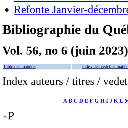
Refonte Janvier-décembr
Bibliographie du Qué
Vol. 56, no 6 (juin 2023)
Table des matières
Index des vedettes-matièr
Index auteurs / titres / vede
A
B
C
D
E
F
G
H
I
J
K
L
P