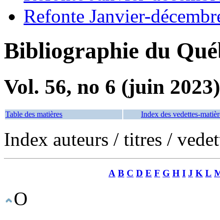
Refonte Janvier-décembr
Bibliographie du Qué
Vol. 56, no 6 (juin 2023)
Table des matières
Index des vedettes-matièr
Index auteurs / titres / vede
A
B
C
D
E
F
G
H
I
J
K
L
O