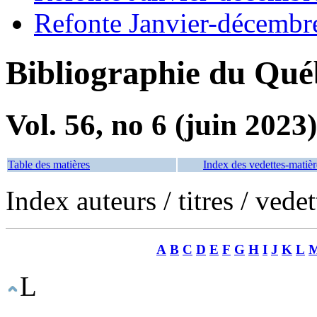
Refonte Janvier-décembr
Bibliographie du Qué
Vol. 56, no 6 (juin 2023)
Table des matières
Index des vedettes-matièr
Index auteurs / titres / vede
A
B
C
D
E
F
G
H
I
J
K
L
L