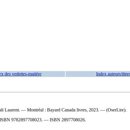
ex des vedettes-matière
Index auteurs/titre
li Laurent. — Montréal : Bayard Canada livres, 2023. — (OserLire).
ISBN
9782897708023
. —
ISBN
2897708026
.