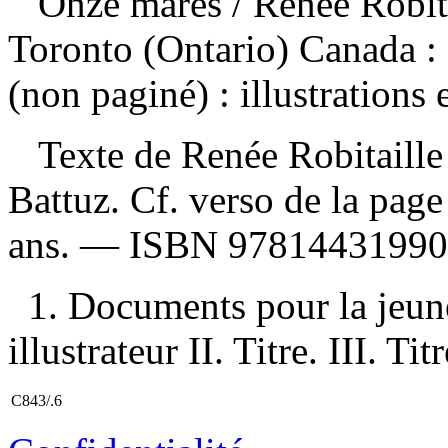
Onze mares
/ Renée Robit
Toronto (Ontario) Canada :
(non paginé) : illustrations
Texte de Renée Robitaille e
Battuz. Cf. verso de la page
ans. —
ISBN
97814431990
1. Documents pour la jeune
illustrateur II. Titre. III. Ti
C843/.6