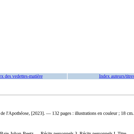
ex des vedettes-matière
Index auteurs/titre
de l'Apothéose, [2023]. — 132 pages : illustrations en couleur ; 18 cm.
aie-Johan-Beetz — Récits personnels 3. Récits personnels I. Titre.