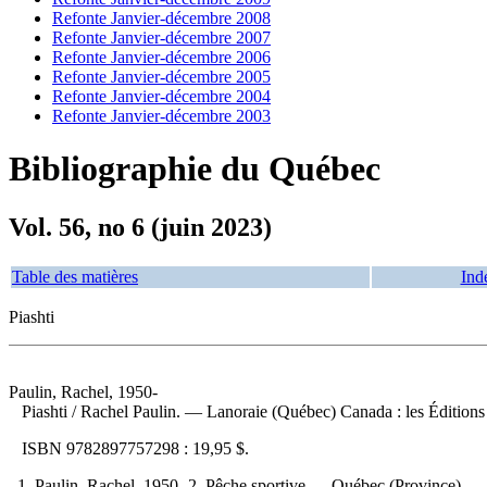
Refonte Janvier-décembre 2008
Refonte Janvier-décembre 2007
Refonte Janvier-décembre 2006
Refonte Janvier-décembre 2005
Refonte Janvier-décembre 2004
Refonte Janvier-décembre 2003
Bibliographie du Québec
Vol. 56, no 6 (juin 2023)
Table des matières
Ind
Piashti
Paulin, Rachel, 1950-
Piashti
/ Rachel Paulin. — Lanoraie (Québec) Canada : les Éditions 
ISBN
9782897757298 :
19,95 $
.
1. Paulin, Rachel, 1950- 2. Pêche sportive — Québec (Province) — B