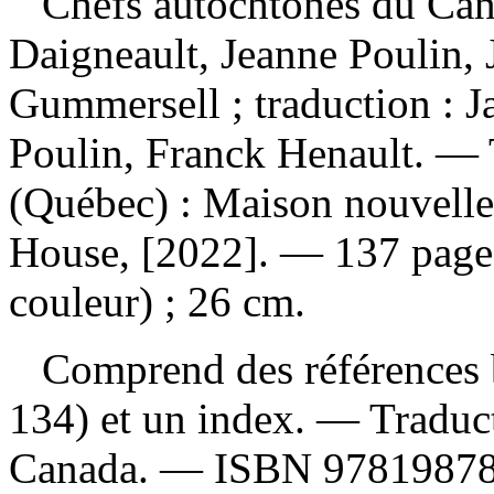
Chefs autochtones du Ca
Daigneault, Jeanne Poulin, 
Gummersell ; traduction : J
Poulin, Franck Henault. — 
(Québec) : Maison nouvelle
House, [2022]. — 137 pages :
couleur) ; 26 cm.
Comprend des références b
134) et un index. —
Traduc
Canada. —
ISBN
9781987