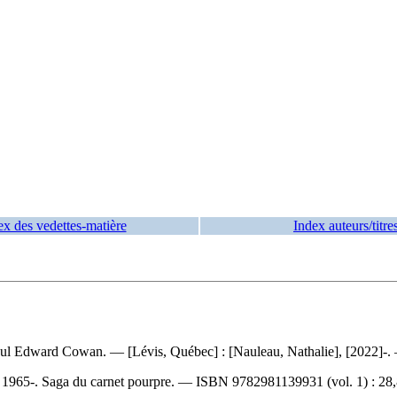
ex des vedettes-matière
Index auteurs/titre
 Paul Edward Cowan. — [Lévis, Québec] : [Nauleau, Nathalie], [2022]-
, 1965-. Saga du carnet pourpre. —
ISBN
9782981139931
(vol. 1) :
28,