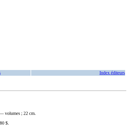
s
Index éditeurs
. — volumes ; 22 cm.
80 $
.