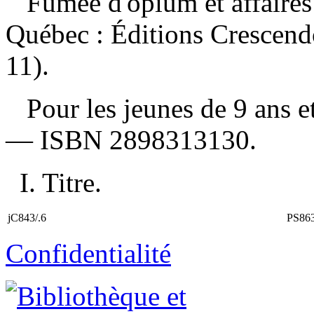
Fumée d'opium et affaire
Québec : Éditions Crescend
11).
Pour les jeunes de 9 ans e
—
ISBN
2898313130
.
I. Titre.
jC843/.6
PS86
Confidentialité