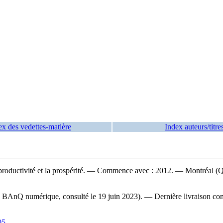
ex des vedettes-matière
Index auteurs/titre
a productivité et la prospérité. — Commence avec : 2012. — Montréal (Q
eb BAnQ numérique, consulté le 19 juin 2023). — Dernière livraison con
05
.