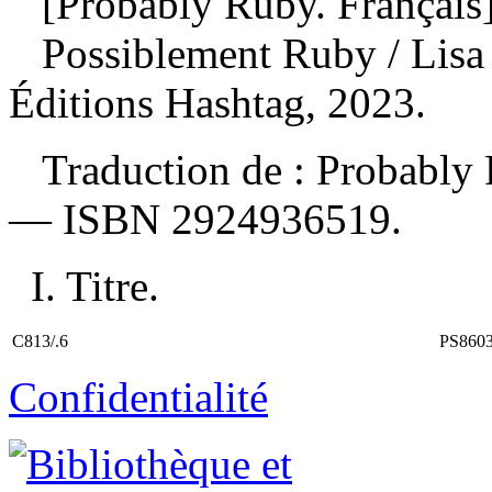
[Probably Ruby. Français
Possiblement Ruby
/ Lis
Éditions Hashtag, 2023.
Traduction de : Probably
—
ISBN
2924936519
.
I. Titre.
C813/.6
PS860
Confidentialité