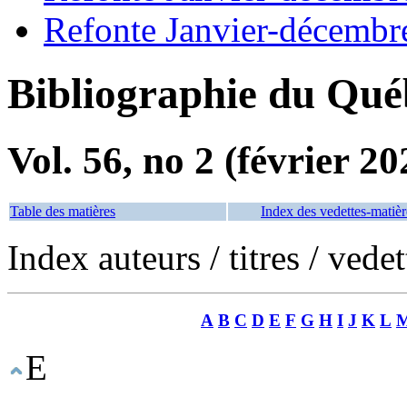
Refonte Janvier-décembr
Bibliographie du Qué
Vol. 56, no 2 (février 20
Table des matières
Index des vedettes-matièr
Index auteurs / titres / vede
A
B
C
D
E
F
G
H
I
J
K
L
E