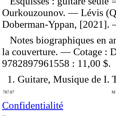
Esquisses : guitare seule
=
Ourkouzounov. — Lévis (Qu
Doberman-Yppan, [2021]. — 
Notes biographiques en ang
la couverture. —
Cotage :
D
9782897961558 :
11,00 $
.
1. Guitare, Musique de I. T
787.87
M
Confidentialité