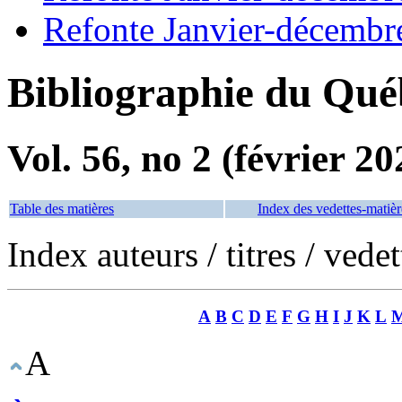
Refonte Janvier-décembr
Bibliographie du Qué
Vol. 56, no 2 (février 20
Table des matières
Index des vedettes-matièr
Index auteurs / titres / vede
A
B
C
D
E
F
G
H
I
J
K
L
A