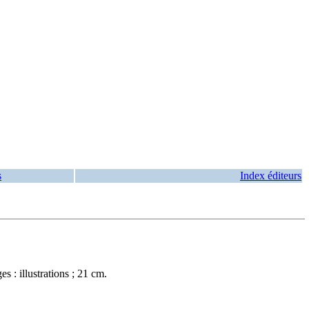
s
Index éditeurs
 : illustrations ; 21 cm.