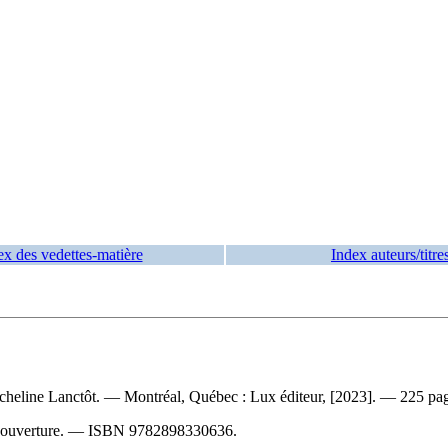
ex des vedettes-matière
Index auteurs/titre
icheline Lanctôt. — Montréal, Québec : Lux éditeur, [2023]. — 225 pages
 couverture. —
ISBN
9782898330636
.